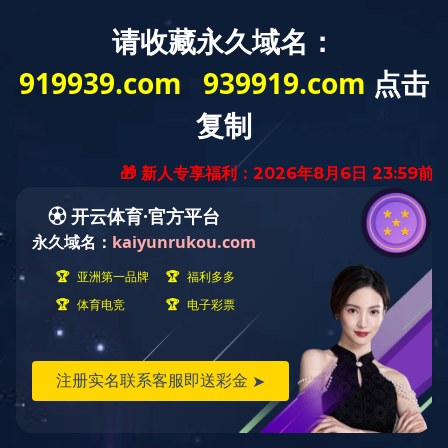
“/”应用程序中的服务器错误。
运行时错误
说明:
服务器上出现应用程序错误。此应用程序的当前自定义错误设置禁止远程查看应用
程序错误的详细信息(出于安全原因)。但可以通过在本地服务器计算机上运行的浏览器查
看。
详细信息:
若要使他人能够在远程计算机上查看此特定错误消息的详细信息，请在位于当
前 Web 应用程序根目录下的“web.config”配置文件中创建一个 <customErrors> 标记。然
后应将此 <customErrors> 标记的“mode”特性设置为“Off”。
<!-- Web.Config 配置文件 -->

<configuration>

    <system.web>

        <customErrors 
mode="Off"/>

    </system.web>

</configuration>
注释:
通过修改应用程序的 <customErrors> 配置标记的“defaultRedirect”特性，使之指向